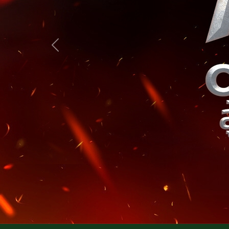
Previous