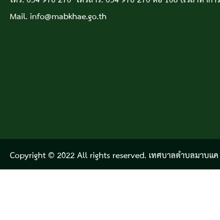
โทร. 034 976 270 โทรสาร. 034 976 270 ต่อ 108 (เวลาทำการ
Mail. info@mabkhae.go.th
Copyright © 2022 All rights reserved. เทศบาลตำบลมาบแค