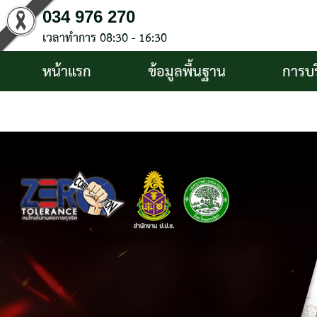
034 976 270
เวลาทำการ 08:30 - 16:30
หน้าแรก
ข้อมูลพื้นฐาน
การบ
บริการประชาชน
ติดต่อ