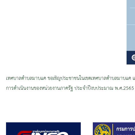
เทศบาลตำบลมาบแค ขอเชิญประชาชนในเขตเทศบาลตำบลมาบแค และผู้
การดำเนินงานของหน่วยงานภาครัฐ ประจำปีงบประมาณ พ.ศ.2565 ตั