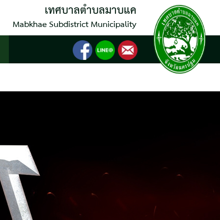
เทศบาลตำบลมาบแค
Mabkhae Subdistrict Municipality