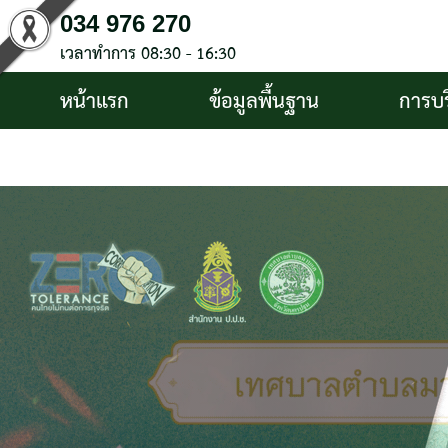
034 976 270
เวลาทำการ 08:30 - 16:30
หน้าแรก
ข้อมูลพื้นฐาน
การบ
บริการประชาชน
ติดต่อ