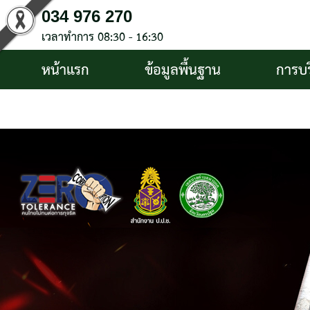
034 976 270
เวลาทำการ 08:30 - 16:30
หน้าแรก
ข้อมูลพื้นฐาน
การบ
บริการประชาชน
ติดต่อ