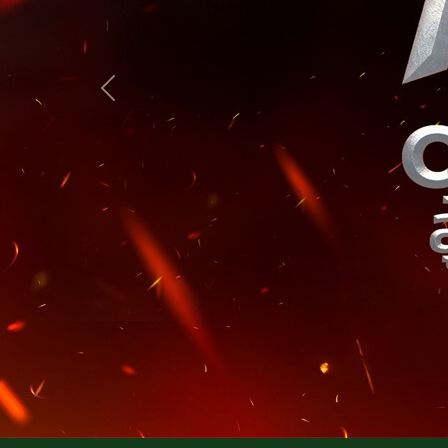
Previous