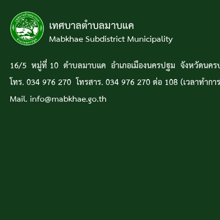
เทศบาลตำบลมาบแค
Mabkhae Subdistrict Municipality
16/5 หมู่ที่ 10 ตำบลมาบแค อำเภอเมืองนครปฐม จังหวัดนค
โทร. 034 976 270 โทรสาร. 034 976 270 ต่อ 108 (เวลาทำการ
Mail. info@mabkhae.go.th