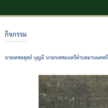
ตำ
กิจกรรม
นายเดชอดุลย์ บุญมี นายกเทศมนตรีตำบลมาบแคพร้อมผู้