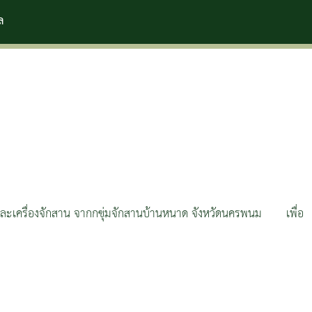
รและเครื่องจักสาน จากกฃุ่มจักสานบ้านหนาด จังหวัดนครพนม เพื่อ