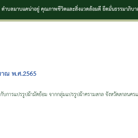
ะสิ่งแวดล้อมดี ยึดมั่นธรรมาภิบาล
มาณ พ.ศ.2565
วกับการแปรรูปผ้ามัดย้อม จากกลุ่มแปรรูปผ้าครามสกล จังหวัดสกลนค