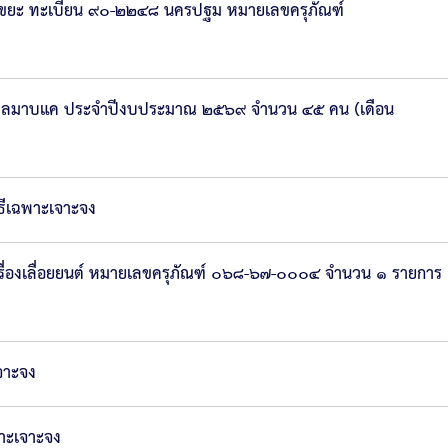
กขยะ ทะเบียน ๙๐-๒๒๔๘ นครปฐม หมายเลขครุภัณฑ์
ตำบลมาบแค ประจำปีงบประมาณ ๒๕๖๙ จำนวน ๔๕ คน (เดือน
ธีเฉพาะเจาะจง
ครื่องเลื่อยยนต์ หมายเลขครุภัณฑ์ ๐๖๘-๖๗-๐๐๐๔ จำนวน ๑ รายการ
จาะจง
พาะเจาะจง