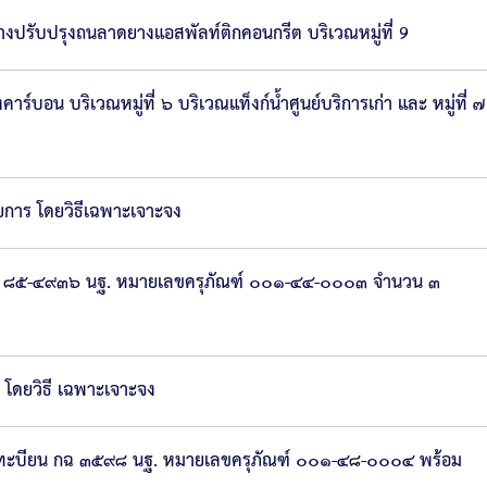
ปรับปรุงถนลาดยางแอสพัลท์ติกคอนกรีต บริเวณหมู่ที่ 9
น บริเวณหมู่ที่ ๖ บริเวณแท็งก์น้ำศูนย์บริการเก่า และ หมู่ที่ ๗
ยการ โดยวิธีเฉพาะเจาะจง
บียน ๘๕-๔๙๓๖ นฐ. หมายเลขครุภัณฑ์ ๐๐๑-๔๔-๐๐๐๓ จำนวน ๓
โดยวิธี เฉพาะเจาะจง
 ทะบียน กฉ ๓๕๙๘ นฐ. หมายเลขครุภัณฑ์ ๐๐๑-๔๘-๐๐๐๔ พร้อม