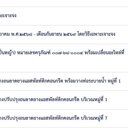
าะเจาะจง
ันวาคม พ.ศ.๒๕๖๘ - เดือนกันยายน ๒๕๖๙ โดยวิธีเฉพาะเจาะจง
่นหญ้า) หมายเลขครุภัณฑ์ ๐๐๗-๖๘-๐๐๐๔ พร้อมเปลี่ยนอะไหล่ที่
ถนลาดยางแอสพัลท์ติกคอนกรีต พร้อมวางท่อระบายน้ำ หมู่ที่ 1
ปรับปรุงถนลาดยางแอสพัลท์ติกคอนกรีต บริเวณหมู่ที่ 1
ปรับปรุงถนลาดยางแอสพัลท์ติกคอนกรีต บริเวณหมู่ที่ 7