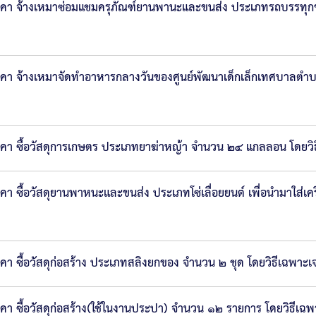
าคา จ้างเหมาซ่อมแชมครุภัณฑ์ยานพานะและขนส่ง ประเภทรถบรรทุ
าคา จ้างเหมาจัดทำอาหารกลางวันของศูนย์พัฒนาเด็กเล็กเทศบาล
า ซื้อวัสดุการเกษตร ประเภทยาฆ่าหญ้า จำนวน ๒๔ แกลลอน โดยวิ
ซื้อวัสดุยานพาหนะและขนส่ง ประเภทโซ่เลื่อยยนต์ เพื่อนำมาใส่เ
ซื้อวัสดุก่อสร้าง ประเภทสลิงยกของ จำนวน ๒ ชุด โดยวิธีเฉพาะเ
 ซื้อวัสดุก่อสร้าง(ใช้ในงานประปา) จำนวน ๑๒ รายการ โดยวิธีเฉ