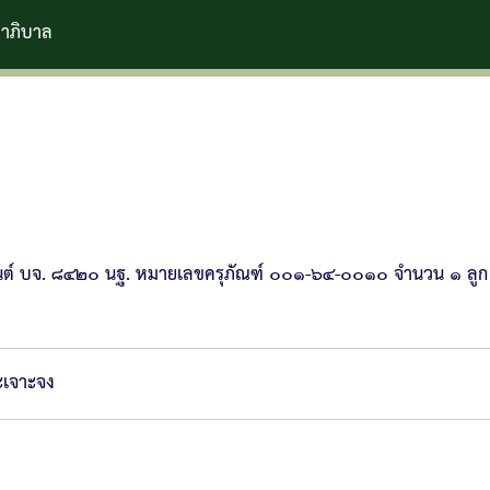
ถยนต์ บจ. ๘๔๒๐ นฐ. หมายเลขครุภัณฑ์ ๐๐๑-๖๔-๐๐๑๐ จำนวน ๑ ลูก
ะเจาะจง