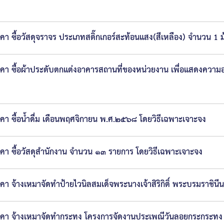
ซื้อวัสดุจราจร ประเภทสติ๊กเกอร์สะท้อนแสง(สีเหลือง) จำนวน 1 ม
ซื้อผ้าประดับตกแต่งอาคารสถานที่ของหน่วยงาน เพื่อแสดงความอาลั
 ซื้อน้ำดื่ม เดือนพฤศจิกายน พ.ศ.๒๕๖๘ โดยวิธีเฉพาะเจาะจง
 ซื้อวัสดุสำนักงาน จำนวน ๑๓ รายการ โดยวิธีเฉพาะเจาะจง
จ้างเหมาจัดทำป้ายไวนิลสมเด็จพระนางเจ้าสิริกิติ์ พระบรมราชินี
คา จ้างเหมาจัดทำกระทง โครงการจัดงานประเพณีวันลอยกระกระทง