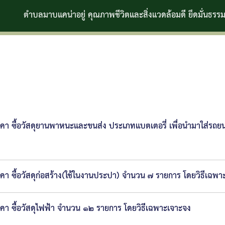
าบแคน่าอยู่ คุณภาพชีวิตและสิ่งแวดล้อมดี ยึดมั่นธรรมาภิบาล
า ซื้อวัสดุยานพาหนะและขนส่ง ประเภทแบตเตอรี่ เพื่อนำมาใส่ร
ซื้อวัสดุก่อสร้าง(ใช้ในงานประปา) จำนวน ๗ รายการ โดยวิธีเฉพา
 ซื้อวัสดุไฟฟ้า จำนวน ๑๒ รายการ โดยวิธีเฉพาะเจาะจง