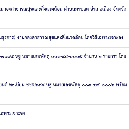
ยในกองสาธารณสุขและสิ่งแวดล้อม ตำบลมาบแค อำเภอเมือง จังหวัด
นธุรการ) งานกองสาธารณสุขและสิ่งแวดล้อม โดยวิธีเฉพาะเจาะจง
 ๘๖-๗๐๗๕ นฐ หมายเลขพัสดุ ๐๐๑-๔๘-๐๐๐๕ จำนวน ๒ รายการ โดย
ยนต์ ทะเบียน ชชร.๖๕๘ นฐ หมายเลขพัสดุ ๐๐๙-๔๙'-๐๐๐๖ พร้อม
ีเฉพาะเจาะจง