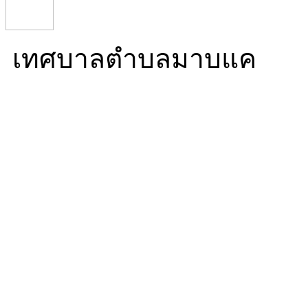
เทศบาลตำบลมาบแค
Mabkhae Subdistrict Mun
16/5 หมู่ที่ 10 ตำบลมาบ
นครปฐม 73000
โทร. 034 976 270 โทรสาร.
ทำการ 08:30-16:30)
Mail. info@mabkhae.go.t