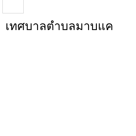
เทศบาลตำบลมาบแค
Mabkhae Subdistrict Mun
16/5 หมู่ที่ 10 ตำบลมาบ
นครปฐม 73000
โทร. 034 976 270 โทรสาร.
ทำการ 08:30-16:30)
Mail. info@mabkhae.go.t