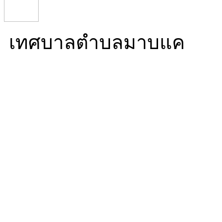
เทศบาลตำบลมาบแค
Mabkhae Subdistrict Mun
16/5 หมู่ที่ 10 ตำบลมาบ
นครปฐม 73000
โทร. 034 976 270 โทรสาร.
ทำการ 08:30-16:30)
Mail. info@mabkhae.go.t