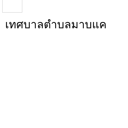
เทศบาลตำบลมาบแค
Mabkhae Subdistrict Mun
16/5 หมู่ที่ 10 ตำบลมาบ
นครปฐม 73000
โทร. 034 976 270 โทรสาร.
ทำการ 08:30-16:30)
Mail. info@mabkhae.go.t