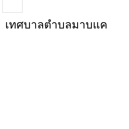
เทศบาลตำบลมาบแค
Mabkhae Subdistrict Mun
16/5 หมู่ที่ 10 ตำบลมาบ
นครปฐม 73000
โทร. 034 976 270 โทรสาร.
ทำการ 08:30-16:30)
Mail. info@mabkhae.go.t