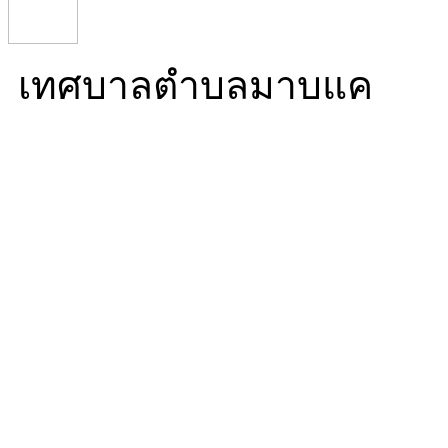
เทศบาลตำบลมาบแค
Mabkhae Subdistrict Mun
16/5 หมู่ที่ 10 ตำบลมาบ
นครปฐม 73000
โทร. 034 976 270 โทรสาร.
ทำการ 08:30-16:30)
Mail. info@mabkhae.go.t