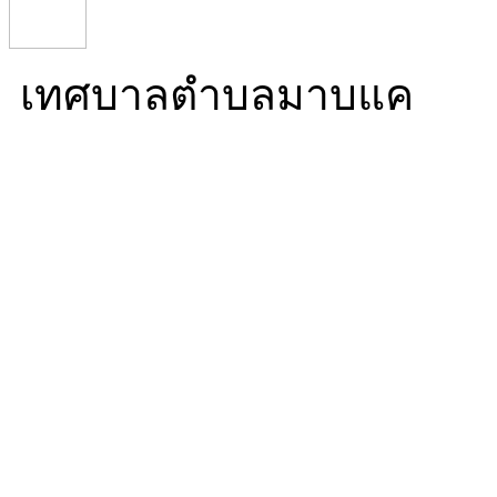
เทศบาลตำบลมาบแค
Mabkhae Subdistrict Mun
16/5 หมู่ที่ 10 ตำบลมาบ
นครปฐม 73000
โทร. 034 976 270 โทรสาร.
ทำการ 08:30-16:30)
Mail. info@mabkhae.go.t