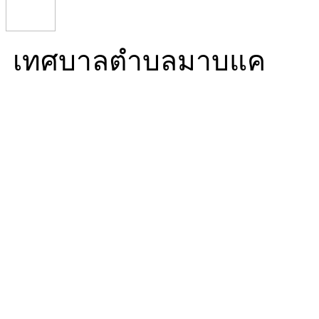
เทศบาลตำบลมาบแค
Mabkhae Subdistrict Mun
16/5 หมู่ที่ 10 ตำบลมาบ
นครปฐม 73000
โทร. 034 976 270 โทรสาร.
ทำการ 08:30-16:30)
Mail. info@mabkhae.go.t