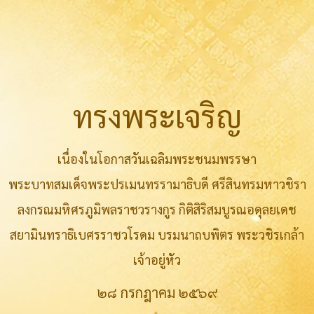
ทรงพระเจริญ
เนื่องในโอกาสวันเฉลิมพระชนมพรรษา
พระบาทสมเด็จพระปรเมนทรรามาธิบดี ศรีสินทรมหาวชิรา
ลงกรณมหิศรภูมิพลราชวรางกูร กิติสิริสมบูรณอดุลยเดช
สยามินทราธิเบศรราชวโรดม บรมนาถบพิตร พระวชิรเกล้า
เจ้าอยู่หัว
๒๘ กรกฎาคม ๒๕๖๙